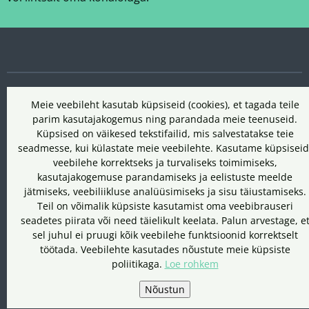
Meie veebileht kasutab küpsiseid (cookies), et tagada teile
parim kasutajakogemus ning parandada meie teenuseid.
Küpsised on väikesed tekstifailid, mis salvestatakse teie
seadmesse, kui külastate meie veebilehte. Kasutame küpsiseid
veebilehe korrektseks ja turvaliseks toimimiseks,
kasutajakogemuse parandamiseks ja eelistuste meelde
jätmiseks, veebiliikluse analüüsimiseks ja sisu täiustamiseks.
Teil on võimalik küpsiste kasutamist oma veebibrauseri
seadetes piirata või need täielikult keelata. Palun arvestage, e
sel juhul ei pruugi kõik veebilehe funktsioonid korrektselt
töötada. Veebilehte kasutades nõustute meie küpsiste
poliitikaga.
Loe rohkem
Nõustun