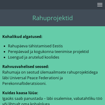
Skip
to
Rahuprojektid
main
content
Kohalikud algatused:
Rahupäeva tähistamised Eestis
Perepäevad ja kogukonna teenimise projektid
Loengud ja arutelud koolides
Rahvusvahelised seosed:
Rahumaja on seotud ülemaailmsete rahuprojektidega
läbi Universal Peace Federationi ja
Perekonnaföderatsiooni.
Kuidas kaasa lüüa:
Igaüks saab panustada – läbi osalemise, vabatahtliku töö
või lihtsalt oma kohaloluga.